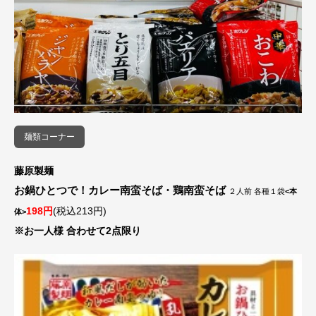
麺類コーナー
藤原製麺
お鍋ひとつで！カレー南蛮そば・鶏南蛮そば
２人前 各種１袋
<本
198円
(税込213円)
体>
※お一人様 合わせて2点限り