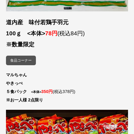
道内産 味付若鶏手羽元
100ｇ
<本体>
78円
(税込84円)
※数量限定
食品コーナー
マルちゃん
やきっぺ
５食パック
350円
(税込378円)
<本体>
※お一人様 2点限り