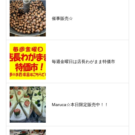
催事販売☆
毎週金曜日は店長わがまま特価市
Maruca☆本日限定販売中！！