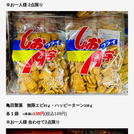
※お一人様 2点限り
亀田製菓 無限エビ
・ハッピーターン
83ｇ
108ｇ
各１袋
138円
(税込149円)
<本体>
※お一人様 合わせて2点限り