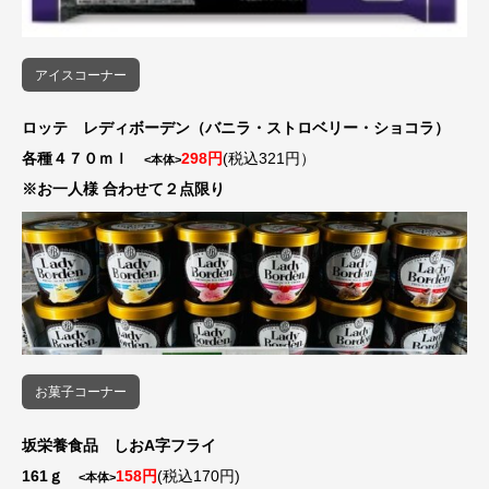
アイスコーナー
ロッテ レディボーデン（バニラ・ストロベリー・ショコラ）
各種４７０ｍｌ
298円
(税込321円）
<本体>
※お一人様 合わせて２点限り
お菓子コーナー
坂栄養食品 しおA字フライ
161ｇ
158円
(税込170円)
<本体>