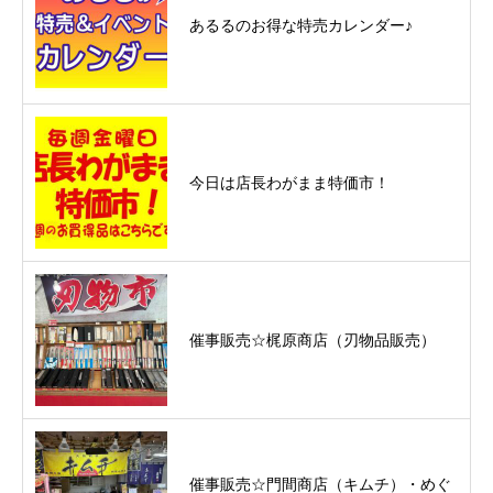
あるるのお得な特売カレンダー♪
今日は店長わがまま特価市！
催事販売☆梶原商店（刃物品販売）
催事販売☆門間商店（キムチ）・めぐ