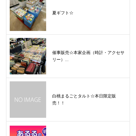
夏ギフト☆
催事販売☆本家企画（時計・アクセサ
リー）...
白桃まるごとタルト☆本日限定販
売！！