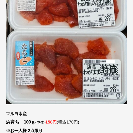
マルヨ水産
浜育ち 100ｇ
158円
(税込170円)
<本体>
※お一人様 2点限り