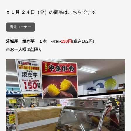
⏬１
月 ２４
日（金）の商品はこちらです⏬
青果コーナー
茨城産 焼き芋 １本
150円
(税込162円)
<本体>
※お一人様 2点限り