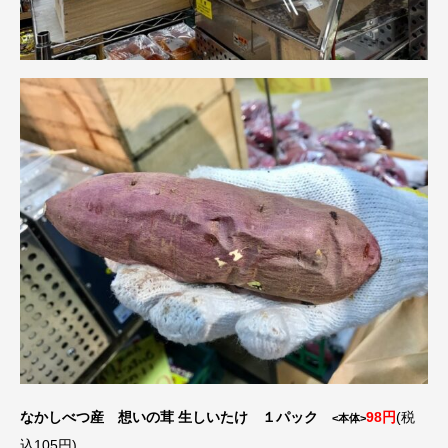
なかしべつ産 想いの茸 生しいたけ １パック
98円
(税
<本体>
込105円)