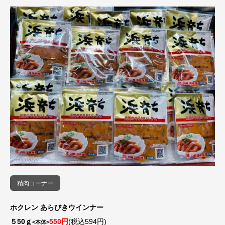
精肉コーナー
ホクレン あらびきウインナー
５50ｇ
550円
(税込594円)
<本体>