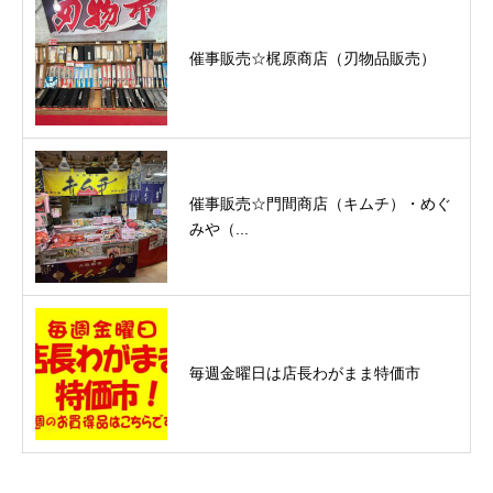
催事販売☆梶原商店（刃物品販売）
催事販売☆門間商店（キムチ）・めぐ
みや（...
毎週金曜日は店長わがまま特価市