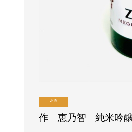
お酒
作 恵乃智 純米