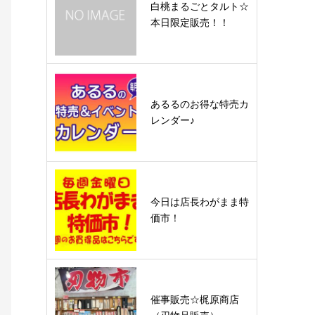
白桃まるごとタルト☆
本日限定販売！！
あるるのお得な特売カ
レンダー♪
今日は店長わがまま特
価市！
催事販売☆梶原商店