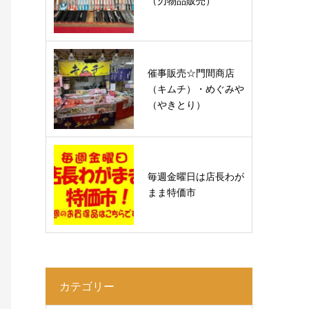
（刃物品販売）
催事販売☆門間商店
（キムチ）・めぐみや
（やきとり）
毎週金曜日は店長わが
まま特価市
カテゴリー