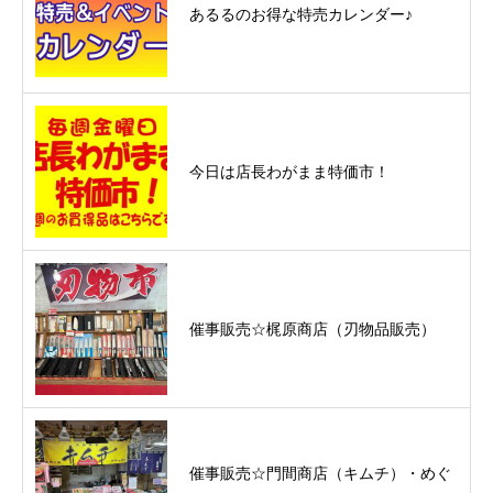
あるるのお得な特売カレンダー♪
今日は店長わがまま特価市！
催事販売☆梶原商店（刃物品販売）
催事販売☆門間商店（キムチ）・めぐ