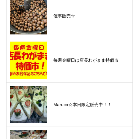
催事販売☆
毎週金曜日は店長わがまま特価市
Maruca☆本日限定販売中！！