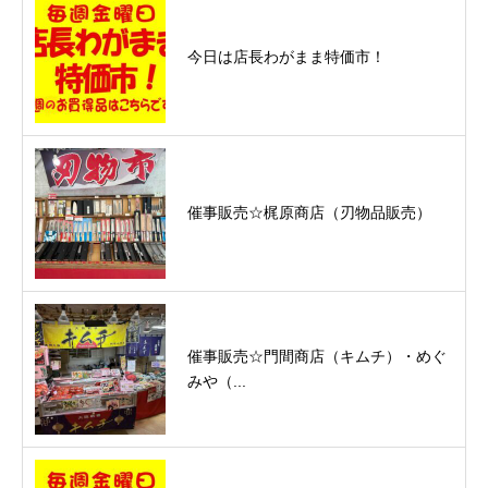
今日は店長わがまま特価市！
催事販売☆梶原商店（刃物品販売）
催事販売☆門間商店（キムチ）・めぐ
みや（...