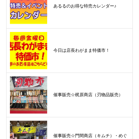
あるるのお得な特売カレンダー♪
今日は店長わがまま特価市！
催事販売☆梶原商店（刃物品販売）
催事販売☆門間商店（キムチ）・めぐ