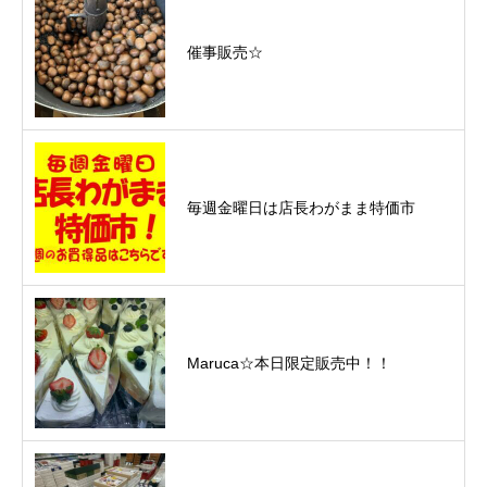
催事販売☆
毎週金曜日は店長わがまま特価市
Maruca☆本日限定販売中！！