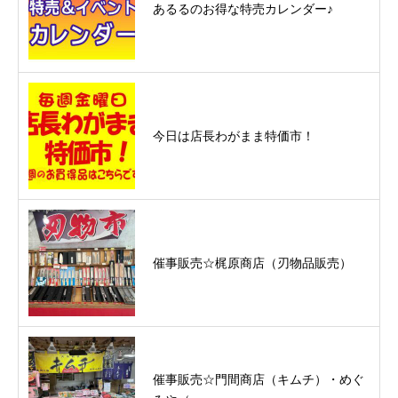
あるるのお得な特売カレンダー♪
今日は店長わがまま特価市！
催事販売☆梶原商店（刃物品販売）
催事販売☆門間商店（キムチ）・めぐ